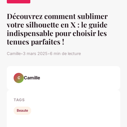
Découvrez comment sublimer
votre silhouette en X : le guide
indispensable pour choisir les
tenues parfaites !
Camille
•
3 mars 2025
•
6 min de lecture
Camille
C
TAGS
Beaute