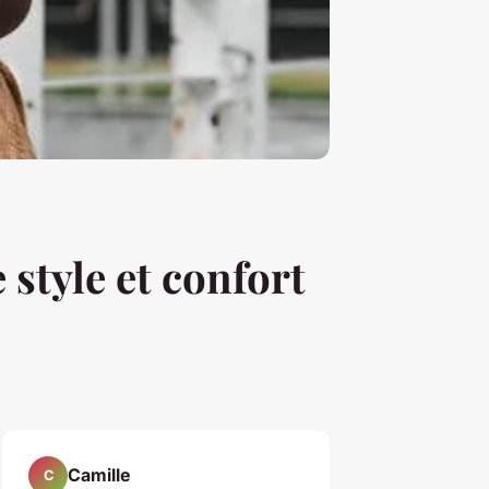
 style et confort
Camille
C