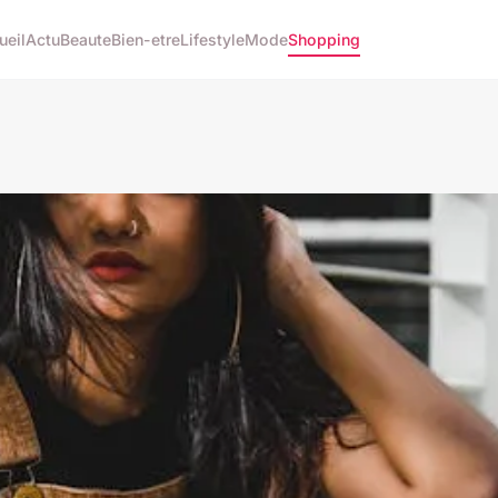
ueil
Actu
Beaute
Bien-etre
Lifestyle
Mode
Shopping