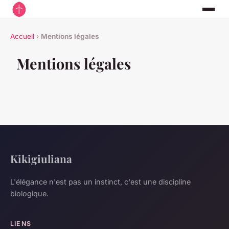
Accueil
›
Mentions légales
Mentions légales
Kikigiuliana
L'élégance n'est pas un instinct, c'est une discipline
biologique.
LIENS