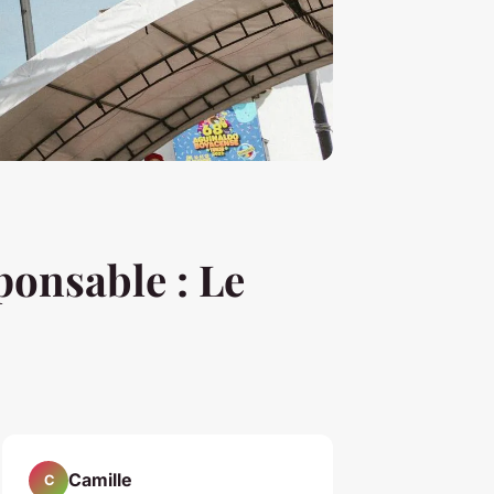
onsable : Le
Camille
C