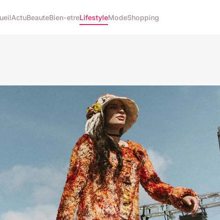
ueil
Actu
Beaute
Bien-etre
Lifestyle
Mode
Shopping