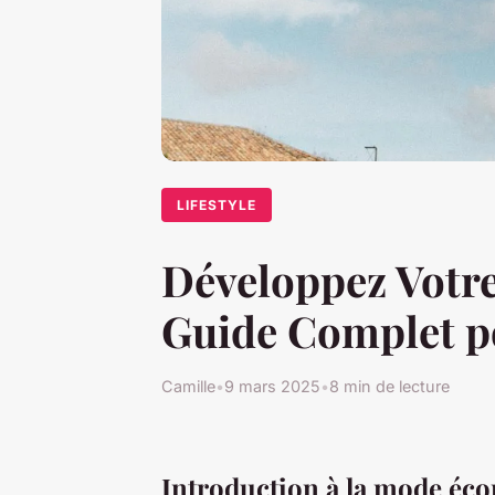
LIFESTYLE
Développez Votr
Guide Complet p
Camille
•
9 mars 2025
•
8 min de lecture
Introduction à la mode éc