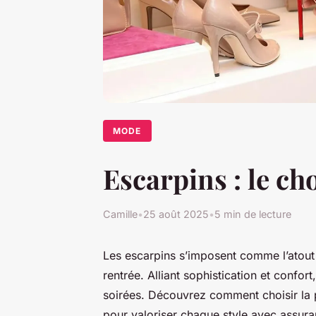
MODE
Escarpins : le cho
Camille
•
25 août 2025
•
5 min de lecture
Les escarpins s’imposent comme l’atout e
rentrée. Alliant sophistication et confor
soirées. Découvrez comment choisir la pa
pour valoriser chaque style avec assura