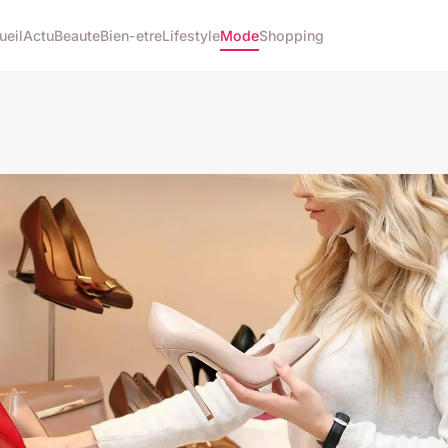
ueil
Actu
Beaute
Bien-etre
Lifestyle
Mode
Shopping