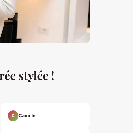
ée stylée !
Camille
C