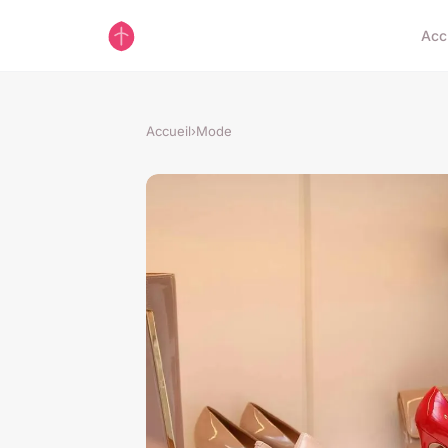
Acc
Accueil
›
Mode